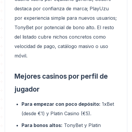
destaca por confianza de marca; PlayUzu
por experiencia simple para nuevos usuarios;
TonyBet por potencial de bono alto. El resto
del listado cubre nichos concretos como
velocidad de pago, catálogo masivo o uso
móvil.
Mejores casinos por perfil de
jugador
Para empezar con poco depósito:
1xBet
(desde €1) y Platin Casino (€5).
Para bonos altos:
TonyBet y Platin