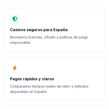
RTP: 96%
Min Deposit: €10
Payout speed: 1-24 hours
Casino Games: 3500+
A TENER EN CUENTA
Casinos seguros para España
Lower bonus ceiling compared to others
Revisamos licencias, cifrado y políticas de juego
responsable.
Pagos rápidos y claros
Comparamos tiempos reales de retiro y métodos
disponibles en España.