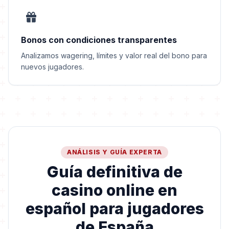
Bonos con condiciones transparentes
Analizamos wagering, límites y valor real del bono para
nuevos jugadores.
ANÁLISIS Y GUÍA EXPERTA
Guía definitiva de
casino online en
español para jugadores
de España