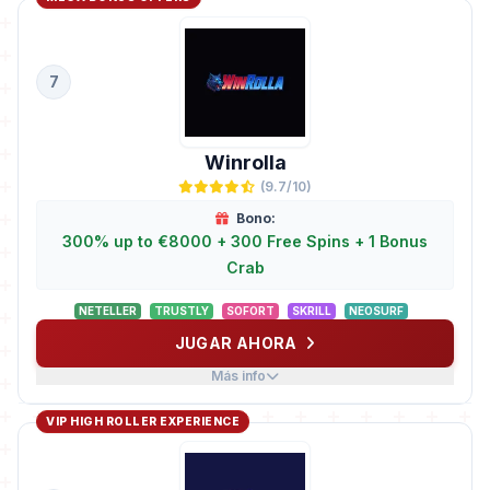
POR QUÉ NOS GUSTA
Straightforward bonus structure without overwhelming tiers
Fast deposits with mainstream banking methods
Good option for players who value simplicity
7
A TENER EN CUENTA
Customer support availability may vary during peak times
Winrolla
(9.7/10)
Bono:
300% up to €8000 + 300 Free Spins + 1 Bonus
Crab
NETELLER
TRUSTLY
SOFORT
SKRILL
NEOSURF
JUGAR AHORA
Más info
VIP HIGH ROLLER EXPERIENCE
POR QUÉ NOS GUSTA
trong selection of alternative payment systems
Ideal for players looking for high-value promotions