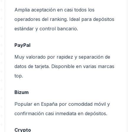
Amplia aceptación en casi todos los
operadores del ranking. Ideal para depósitos
estándar y control bancario.
PayPal
Muy valorado por rapidez y separación de
datos de tarjeta. Disponible en varias marcas
top.
Bizum
Popular en España por comodidad móvil y
confirmación casi inmediata en depósitos.
Crypto