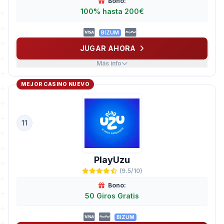
Bono:
100% hasta 200€
BIZUM
JUGAR AHORA
Más info
MEJOR CASINO NUEVO
POR QUÉ NOS GUSTA
RTP: 96%
Min Deposit: €10
Payout speed: Instant
11
Casino Games: 3500+
A TENER EN CUENTA
PlayUzu
Fewer ongoing promotions
(9.5/10)
Bono:
50 Giros Gratis
BIZUM