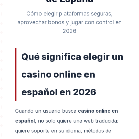
Cómo elegir plataformas seguras,
aprovechar bonos y jugar con control en
2026
Qué significa elegir un
casino online en
español en 2026
Cuando un usuario busca
casino online en
español
, no solo quiere una web traducida:
quiere soporte en su idioma, métodos de