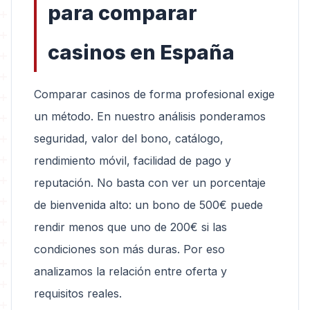
para comparar
casinos en España
Comparar casinos de forma profesional exige
un método. En nuestro análisis ponderamos
seguridad, valor del bono, catálogo,
rendimiento móvil, facilidad de pago y
reputación. No basta con ver un porcentaje
de bienvenida alto: un bono de 500€ puede
rendir menos que uno de 200€ si las
condiciones son más duras. Por eso
analizamos la relación entre oferta y
requisitos reales.