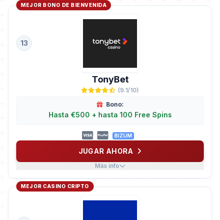
MEJOR BONO DE BIENVENIDA
POR QUÉ NOS GUSTA
RTP: 96%
Min Deposit: €10
Payout speed: 1-3 hours
13
Casino Games: 4500+
A TENER EN CUENTA
TonyBet
Higher wagering requirements
(9.1/10)
Bono:
Hasta €500 + hasta 100 Free Spins
BIZUM
JUGAR AHORA
Más info
MEJOR CASINO CRIPTO
POR QUÉ NOS GUSTA
RTP: 96%
Min Deposit: €5