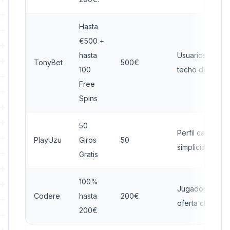
Hasta
€500 +
hasta
Usuarios que b
TonyBet
500€
100
techo de bono
Free
Spins
50
Perfil casual q
PlayUzu
Giros
50
simplicidad
Gratis
100%
Jugadores que
Codere
hasta
200€
oferta clásica 
200€