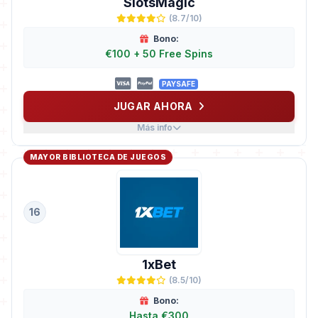
SlotsMagic
Smaller welcome bonus
(8.7/10)
Bono:
€100 + 50 Free Spins
PAYSAFE
JUGAR AHORA
Más info
MAYOR BIBLIOTECA DE JUEGOS
POR QUÉ NOS GUSTA
RTP: 97%
Min Deposit: €10
Payout speed: 1-24 hours
16
Casino Games: 4000+
A TENER EN CUENTA
1xBet
Limited table game variety
(8.5/10)
Bono:
Hasta €300