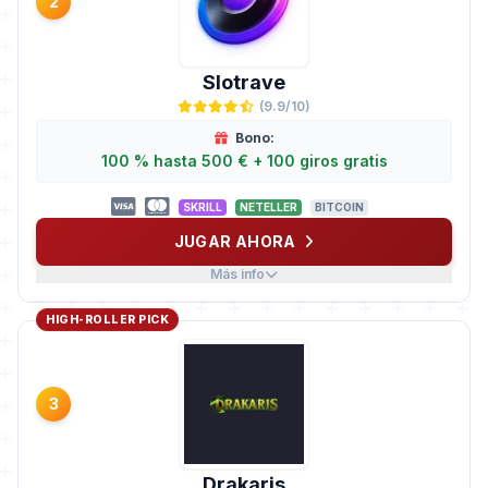
2
Many payment options;
Mobile apps available
A TENER EN CUENTA
Slotrave
35x wagering requirement;
(9.9/10)
Bonus valid for only 7 days;
Bono:
No Spanish DGOJ licence
100 % hasta 500 € + 100 giros gratis
SKRILL
NETELLER
BITCOIN
JUGAR AHORA
Más info
HIGH-ROLLER PICK
POR QUÉ NOS GUSTA
7,000+ casino games
€10 minimum deposit
Spanish-language website
3
24/7 live chat
Fiat and crypto payments
A TENER EN CUENTA
Drakaris